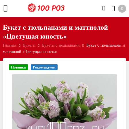
0
Букет с тюльпанами и маттиолой
«Цветущая юность»
Главная
Букеты
Букеты с тюльпанами
Букет с тюльпанами и
маттиолой «Цветущая юность»
Новинка
Рекомендуем