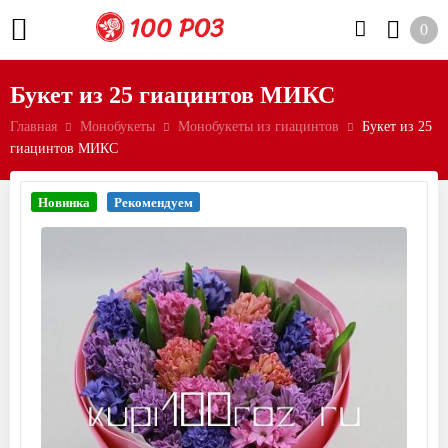
0
Букет из 25 гиацинтов МИКС
Главная
Монобукеты
Монобукеты из гиацинтов
Букет из 25
гиацинтов МИКС
Новинка
Рекомендуем