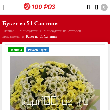
0
Букет из 51 Сантини
Главная
Монобукеты
Монобукеты из кустовой
хризантемы
Букет из 51 Сантини
Новинка
Рекомендуем