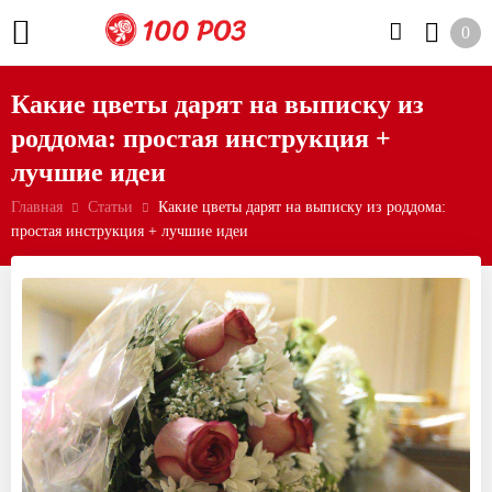
0
Какие цветы дарят на выписку из
роддома: простая инструкция +
лучшие идеи
Главная
Статьи
Какие цветы дарят на выписку из роддома:
простая инструкция + лучшие идеи